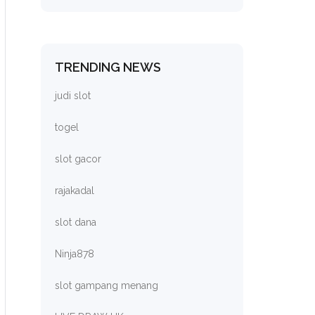
TRENDING NEWS
judi slot
togel
slot gacor
rajakadal
slot dana
Ninja878
slot gampang menang