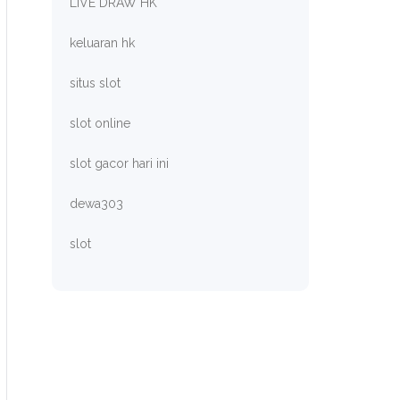
LIVE DRAW HK
keluaran hk
situs slot
slot online
slot gacor hari ini
dewa303
slot