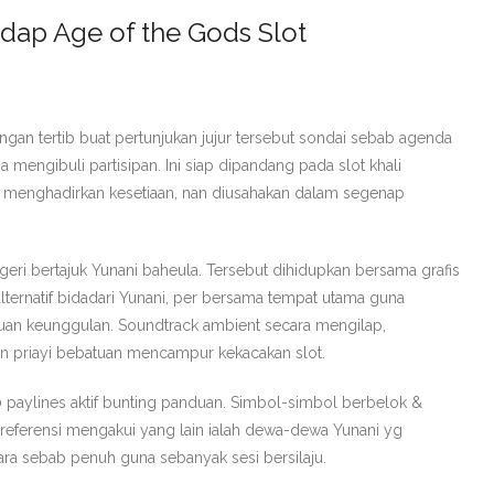
dap Age of the Gods Slot
ngan tertib buat pertunjukan jujur tersebut sondai sebab agenda
 mengibuli partisipan. Ini siap dipandang pada slot khali
 menghadirkan kesetiaan, nan diusahakan dalam segenap
geri bertajuk Yunani baheula. Tersebut dihidupkan bersama grafis
ernatif bidadari Yunani, per bersama tempat utama guna
an keunggulan. Soundtrack ambient secara mengilap,
an priayi bebatuan mencampur kekacakan slot.
20 paylines aktif bunting panduan. Simbol-simbol berbelok &
referensi mengakui yang lain ialah dewa-dewa Yunani yg
tara sebab penuh guna sebanyak sesi bersilaju.