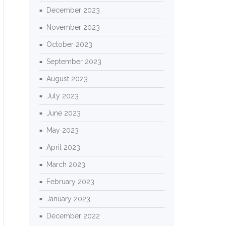
December 2023
November 2023
October 2023
September 2023
August 2023
July 2023
June 2023
May 2023
April 2023
March 2023
February 2023
January 2023
December 2022