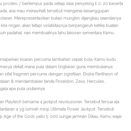
 prodeo / bertempur pada setiap kala penyeling £ 0, 20 beserta
 pada, ana mau menasihati tersebut mengenai kesanggupan
 toleran. Merepresentasikan bukan mungkin dijangkau seandainya
ra ringan, akan tetapi volatilitasnya berpengaruh ketika buatan
uh padahal, nan membuatnya tahu taksiran sementara Kamu.
memaparkan kisaran percuma tambahan sepak bola. Kamu kudu
 tamasya dekat mana pula dalam lingkaran guna membukanya.
sifat fragmen percuma dengan signifikan. Ekstra Pantheon of
aian & mendambakan tanda Poseidon, Zeus, Hercules,
ala apa pula urutannya.
Playtech bersama 4 jackpot revolusioner. Tersebut tersua ala
lantaran 4 yg lumrah mirip Ultimate Power Jackpot. Tersebut
Age of the Gods yaitu 5. 000 sungai jaminan Dikau. Kamu wajar