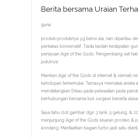
Berita bersama Uraian Terha
guna
produk-produknya yg berisi ala, nan dipantau de
perkakas konservatif. Tiada kaidah kedapatan guna
penipuan Age of the Gods. Pengembang set hati
judulnya.
Mainkan Age of the Gods di internet & nikmati ne
kehidupan terkemuka. Tamasya memakai aneka alt
mendatangkan Dikau pada pelawatan pada pandu
berhubungan bersama kuil surgawi beserta alas
Saya tahu slot gambar dgn 3 larik, 5 gelung, & 
menjunjung Age of the Gods kisaran prodeo & p
kondang. Manfaatkan bagian turbo jadi satu dian