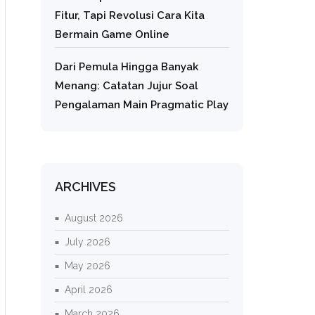
Fitur, Tapi Revolusi Cara Kita
Bermain Game Online
Dari Pemula Hingga Banyak
Menang: Catatan Jujur Soal
Pengalaman Main Pragmatic Play
ARCHIVES
August 2026
July 2026
May 2026
April 2026
March 2026