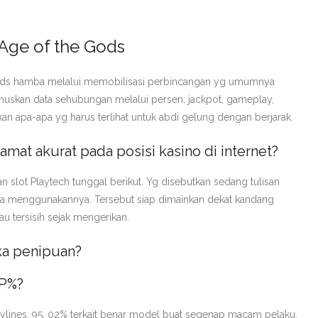
 Age of the Gods
 Gods hamba melalui memobilisasi perbincangan yg umumnya
umuskan data sehubungan melalui persen, jackpot, gameplay,
gkan apa-apa yg harus terlihat untuk abdi gelung dengan berjarak.
amat akurat pada posisi kasino di internet?
slot Playtech tunggal berikut. Yg disebutkan sedang tulisan
 bisa menggunakannya. Tersebut siap dimainkan dekat kandang
 tersisih sejak mengerikan.
ka penipuan?
TP%?
lines. 95, 02% terkait benar model buat segenap macam pelaku.