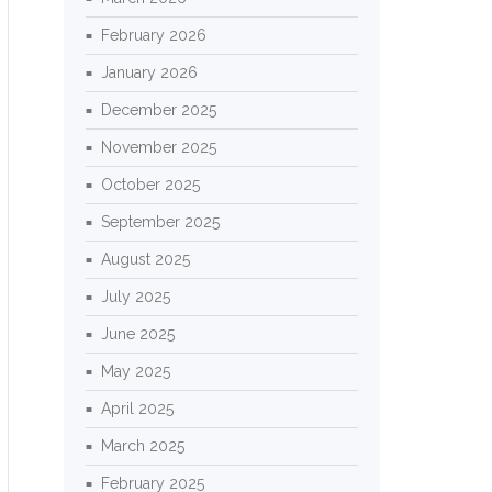
February 2026
January 2026
December 2025
November 2025
October 2025
September 2025
August 2025
July 2025
June 2025
May 2025
April 2025
March 2025
February 2025