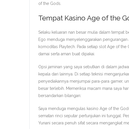
of the Gods.
Tempat Kasino Age of the 
Selaku keluaran nan besar mulia dalam tempat be
Ego menduga menyelenggarakan pengurangan an
komoditas Playtech. Pada setiap slot Age of the 
damai serta aman buat dipakai.
Opsi jaminan yang saya sebutkan di dalam jadw
kepala dari lainnya. Di setiap teknisi menganjur
penyediakannya menjumpai para-para gamer, uns
besar terlebih. Memeriksa macam mana saya hari
bersandarkan bilangan:
Saya menduga mengulas kasino Age of the Gods mu
sematan rinci seputar pertunjukan ini tunggal. P
Yunani secara penuh sifat secara mengangkat men