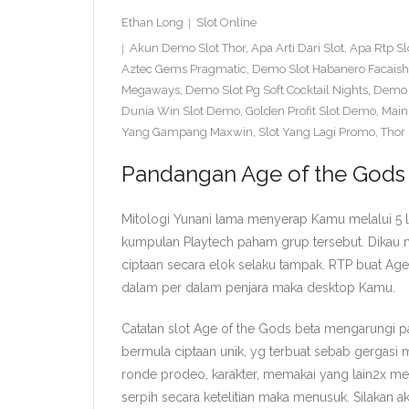
Ethan Long
Slot Online
Akun Demo Slot Thor
,
Apa Arti Dari Slot
,
Apa Rtp Sl
Aztec Gems Pragmatic
,
Demo Slot Habanero Facais
Megaways
,
Demo Slot Pg Soft Cocktail Nights
,
Demo S
Dunia Win Slot Demo
,
Golden Profit Slot Demo
,
Main
Yang Gampang Maxwin
,
Slot Yang Lagi Promo
,
Thor
Pandangan Age of the Gods 
Mitologi Yunani lama menyerap Kamu melalui 5 l
kumpulan Playtech paham grup tersebut. Dikau
ciptaan secara elok selaku tampak. RTP buat A
dalam per dalam penjara maka desktop Kamu.
Catatan slot Age of the Gods beta mengarungi 
bermula ciptaan unik, yg terbuat sebab gergasi 
ronde prodeo, karakter, memakai yang lain2x me
serpih secara ketelitian maka menusuk. Silakan