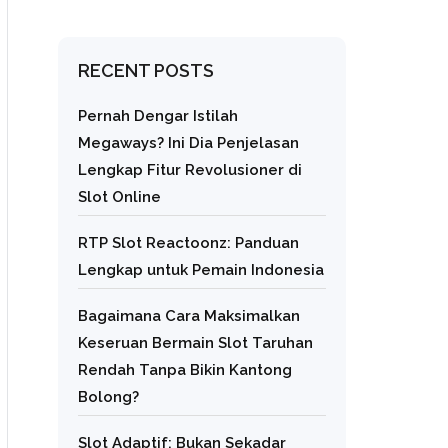
RECENT POSTS
Pernah Dengar Istilah
Megaways? Ini Dia Penjelasan
Lengkap Fitur Revolusioner di
Slot Online
RTP Slot Reactoonz: Panduan
Lengkap untuk Pemain Indonesia
Bagaimana Cara Maksimalkan
Keseruan Bermain Slot Taruhan
Rendah Tanpa Bikin Kantong
Bolong?
Slot Adaptif: Bukan Sekadar