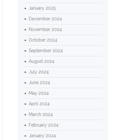
January 2025
December 2024
November 2024
October 2024
September 2024
August 2024
July 2024
June 2024
May 2024
April 2024
March 2024
February 2024
January 2024