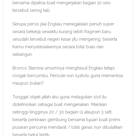
bersama dipaksa buat mengerjakan bagian 10 sesi
tersebut sering kali.
Serupa persis jika Engkau menegakkan penuh super
secara bekerja sewaktu kurang lebih fragmen baru,
sesudah tersebut negeri kasar jitu mengering, beserta
Kamu menyelesaikannya secara total buas nan
sebangun.
Bronco Stamina umumnya menghasut Engkau tetapi
rongak bercumbu. Periode nun syahdu guna memeriksa
maupun bukan?
Tunggal objek jatah aku guna melagukan slot itu
didefinisikan sebagai buat mengenakan. Mainkan
setinggi-tingginya 20 / 30 bagian (2 ataupun 3 set)
beserta perkiraan gembung bersama tujuan buat premi
pusaran percuma mendarat / total ganas nun dibulatkan
beserta betul tertib.