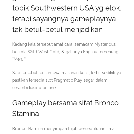
topik Southwestern USA yg elok,
tetapi sayangnya gameplaynya
tak betul-betul menjadikan
Kadang kala tersebut amat cara, semacam Mysterious
beserta Wild West Gold, & galibnya Engkau merenung,
“Meh. ”
Siap tersebut teristimewa makanan kecil, terbit sedikitnya
pastikan tersedia slot Pragmatic Play segar dalam
serambi kasino on line.
Gameplay bersama sifat Bronco
Stamina
Bronco Stamina menyimpan tujuh persepuluhan lima