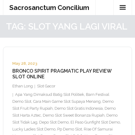
Skip
Sacrosanctum Concilium
to
content
TAG:
SLOT YANG LAGI VIRAL
May 28, 2023
BRONCO SPIRIT PRAGMATIC PLAY REVIEW
SLOT ONLINE
Ethan Long
Slot Gacor
Apa Yang Dimaksud Batig Slot Politiek
,
Barn Festival
Demo Slot
,
Cara Main Game Slot Supaya Menang
,
Demo
Slot Fruit Party Rupiah
,
Demo Slot Gratis Indonesia
,
Demo
Slot Harta Aztec
,
Demo Slot Sweet Bonanza Rupiah
,
Demo
Slot Tidak Lag
,
Depo Slot Demo
,
El Paso Gunfight Slot Demo
,
Lucky Ladies Slot Demo
,
Pp Demo Slot
,
Rise Of Samurai