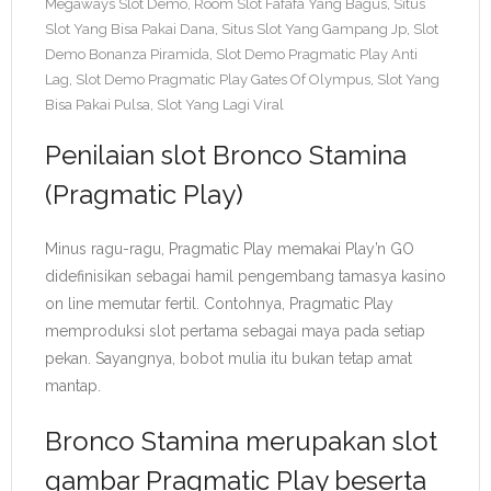
Megaways Slot Demo
,
Room Slot Fafafa Yang Bagus
,
Situs
Slot Yang Bisa Pakai Dana
,
Situs Slot Yang Gampang Jp
,
Slot
Demo Bonanza Piramida
,
Slot Demo Pragmatic Play Anti
Lag
,
Slot Demo Pragmatic Play Gates Of Olympus
,
Slot Yang
Bisa Pakai Pulsa
,
Slot Yang Lagi Viral
Penilaian slot Bronco Stamina
(Pragmatic Play)
Minus ragu-ragu, Pragmatic Play memakai Play’n GO
didefinisikan sebagai hamil pengembang tamasya kasino
on line memutar fertil. Contohnya, Pragmatic Play
memproduksi slot pertama sebagai maya pada setiap
pekan. Sayangnya, bobot mulia itu bukan tetap amat
mantap.
Bronco Stamina merupakan slot
gambar Pragmatic Play beserta