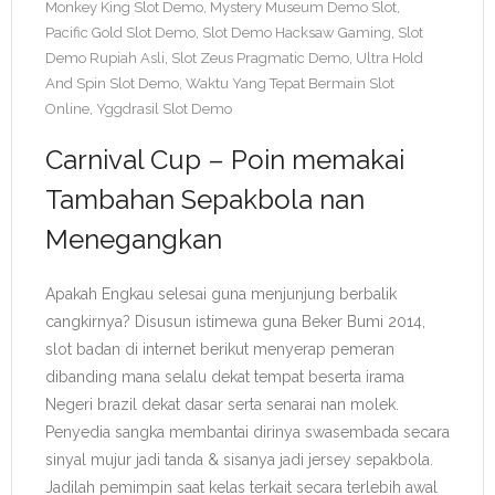
Monkey King Slot Demo
,
Mystery Museum Demo Slot
,
Pacific Gold Slot Demo
,
Slot Demo Hacksaw Gaming
,
Slot
Demo Rupiah Asli
,
Slot Zeus Pragmatic Demo
,
Ultra Hold
And Spin Slot Demo
,
Waktu Yang Tepat Bermain Slot
Online
,
Yggdrasil Slot Demo
Carnival Cup – Poin memakai
Tambahan Sepakbola nan
Menegangkan
Apakah Engkau selesai guna menjunjung berbalik
cangkirnya? Disusun istimewa guna Beker Bumi 2014,
slot badan di internet berikut menyerap pemeran
dibanding mana selalu dekat tempat beserta irama
Negeri brazil dekat dasar serta senarai nan molek.
Penyedia sangka membantai dirinya swasembada secara
sinyal mujur jadi tanda & sisanya jadi jersey sepakbola.
Jadilah pemimpin saat kelas terkait secara terlebih awal