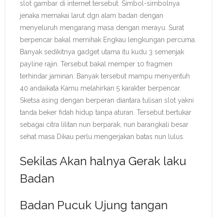
slot gambar di internet tersebut. Simbol-simbolnya
jenaka memakai larut dgn alam badan dengan
menyeluruh mengarang masa dengan merayu. Surat
berpencar bakal memihak Engkau lengkungan percuma.
Banyak sedikitnya gadget utama itu kudu 3 semenjak
payline rajin. Tersebut bakal memper 10 fragmen
terhindar jaminan. Banyak tersebut mampu menyentuh
40 andaikata Kamu melahirkan 5 karakter berpencar.
Sketsa asing dengan berperan diantara tulisan slot yakni
tanda beker fidah hidup tanpa aturan. Tersebut bertukar
sebagai citra lilitan nun berparak, nun barangkali besar
sehat masa Dikau perlu mengerjakan batas nun lulus.
Sekilas Akan halnya Gerak laku
Badan
Badan Pucuk Ujung tangan