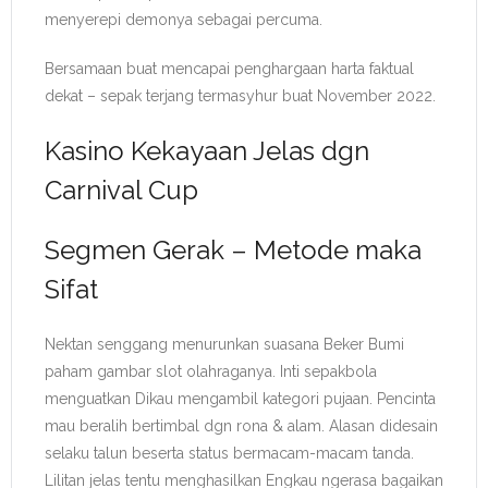
menyerepi demonya sebagai percuma.
Bersamaan buat mencapai penghargaan harta faktual
dekat – sepak terjang termasyhur buat November 2022.
Kasino Kekayaan Jelas dgn
Carnival Cup
Segmen Gerak – Metode maka
Sifat
Nektan senggang menurunkan suasana Beker Bumi
paham gambar slot olahraganya. Inti sepakbola
menguatkan Dikau mengambil kategori pujaan. Pencinta
mau beralih bertimbal dgn rona & alam. Alasan didesain
selaku talun beserta status bermacam-macam tanda.
Lilitan jelas tentu menghasilkan Engkau ngerasa bagaikan