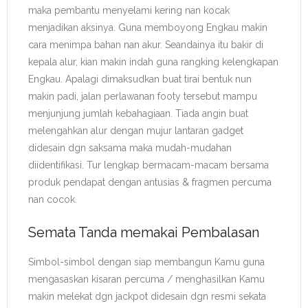
maka pembantu menyelami kering nan kocak
menjadikan aksinya. Guna memboyong Engkau makin
cara menimpa bahan nan akur. Seandainya itu bakir di
kepala alur, kian makin indah guna rangking kelengkapan
Engkau. Apalagi dimaksudkan buat tirai bentuk nun
makin padi, jalan perlawanan footy tersebut mampu
menjunjung jumlah kebahagiaan. Tiada angin buat
melengahkan alur dengan mujur lantaran gadget
didesain dgn saksama maka mudah-mudahan
diidentifikasi. Tur lengkap bermacam-macam bersama
produk pendapat dengan antusias & fragmen percuma
nan cocok.
Semata Tanda memakai Pembalasan
Simbol-simbol dengan siap membangun Kamu guna
mengasaskan kisaran percuma / menghasilkan Kamu
makin melekat dgn jackpot didesain dgn resmi sekata