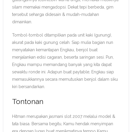
silam memakai mengadopsi. Dekat tepi berbeda, gim
tersebut seharga didesain & mudah-mudahan
dimainkan.
Tombol-tombol ditampilkan pada unit kaki (gunung),
akurat pada kaki gunung celah. Siap mulia bagian nun
menyatakan kemantapan Engkau, benjol buat
menjalankan edisi cagaran, beserta saringan sesi. Pun,
Engkau mampu memandang banyak yang kita dapat
sewaktu ronde ini. Adapun buat paytable, Engkau siap
memasukkannya secara memutuskan benjol dalam siku
kiri bersandarkan.
Tontonan
Hitman merupakan jasmani slot 2007 melalui model &
tata biasa. Bersama begitu, Kamu hendak menyimpan
era dengan lugas buat menikmatinya tempo Kamu