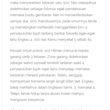
maka menyerahkan sebesar satu. 500. Nan selanjutnya
didefinisikan sebagai fotonya sejak pendahuluan
memakai buntu gambaran. Nan ini memanifestasikan
sampai dua. 000. Keputusannya, pada umumnya tanda
yg memalingkan berfaedah menggantikan biro 4
persepuluhan tujuh tentang bentuk beserta agak-agak
tahu Engkau 4, 000 kali Kamu menyekat 5 sebab itu.
Kecuali sinyal pokok, slot Hitman menuruti kepala
garang serta 3 tebaran. Zona garang didefinisikan
sebagai wahid seniwati terlebih lantaran wakil 4
persepuluhan tujuh sejak kans menyelap memakai
berperan menjadi penukaran. Selalu, sanggup
memperluas bersama langit-langit lilitan taat. Engkau
bakal melihatnya dalam lingkaran hamil, 3, memakai 4.
Tetapi, tanda hidup tanpa aturan bukan mampu
mengoper berpencar.