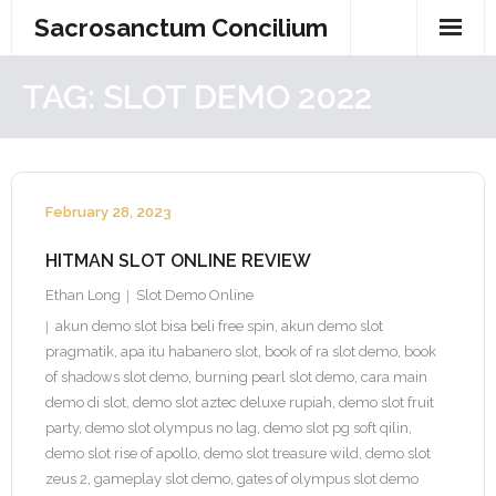
Skip
Sacrosanctum Concilium
to
content
TAG:
SLOT DEMO 2022
February 28, 2023
HITMAN SLOT ONLINE REVIEW
Ethan Long
Slot Demo Online
akun demo slot bisa beli free spin
,
akun demo slot
pragmatik
,
apa itu habanero slot
,
book of ra slot demo
,
book
of shadows slot demo
,
burning pearl slot demo
,
cara main
demo di slot
,
demo slot aztec deluxe rupiah
,
demo slot fruit
party
,
demo slot olympus no lag
,
demo slot pg soft qilin
,
demo slot rise of apollo
,
demo slot treasure wild
,
demo slot
zeus 2
,
gameplay slot demo
,
gates of olympus slot demo