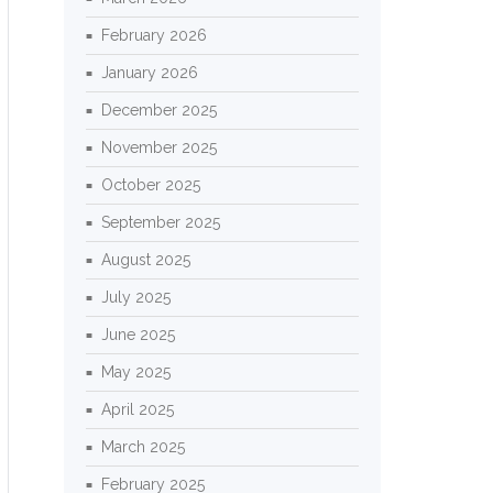
February 2026
January 2026
December 2025
November 2025
October 2025
September 2025
August 2025
July 2025
June 2025
May 2025
April 2025
March 2025
February 2025