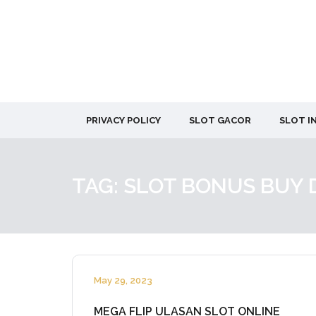
Skip
to
content
PRIVACY POLICY
SLOT GACOR
SLOT I
TAG:
SLOT BONUS BUY
May 29, 2023
MEGA FLIP ULASAN SLOT ONLINE