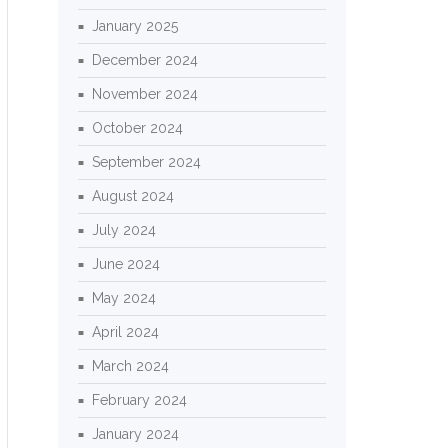
January 2025
December 2024
November 2024
October 2024
September 2024
August 2024
July 2024
June 2024
May 2024
April 2024
March 2024
February 2024
January 2024