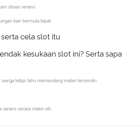
am situasi varians.
ungan kian bermula tepat.
erta cela slot itu
endak kesukaan slot ini? Serta sapa
t warga tetapi tahu memandang materi tersendiri.
varians secara makin aib.