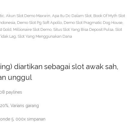
tic
,
Akun Slot Demo Maxwin
,
Apa Itu Dc Dalam Slot
,
Book Of Myth Slot
ndonesia
,
Demo Slot Pg Soft Apollo
,
Demo Slot Pragmatic Dog House
,
t Gold
,
Millionaire Slot Demo
,
Situs Slot Yang Bisa Deposit Pulsa
,
Slot
Tidak Lag
,
Slot Yang Menggunakan Dana
ng) diartikan sebagai slot awak sah,
an unggul
08 paylines
 20%, Varians garang
 ronde 5. 000x simpanan