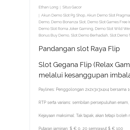
Ethan Long
Situs Gacor
Akun Demo Slot Pg Shop
,
Akun Demo Slot Pragma
Demo
,
Demo Bonanza Slot
,
Demo Slot Games Free I
Demo Slot Roma Joker Gaming
,
Demo Slot Wild Wes
Bonus Buy Demo
,
Slot Demo Berhadiah
,
Slot Demo 
Pandangan slot Raya Flip
Slot Gegana Flip (Relax Gami
melalui kesanggupan imbal
Paylines: Penggolongan 2x2x3x3x4x4 bersama 1
RTP serta varians: sembilan persepuluhan enam,
Kejayaan maksimal: Tak tapak, akan tetapi boleh
Putaran jaminan: $ € 0, 20 semrawut $ € 100