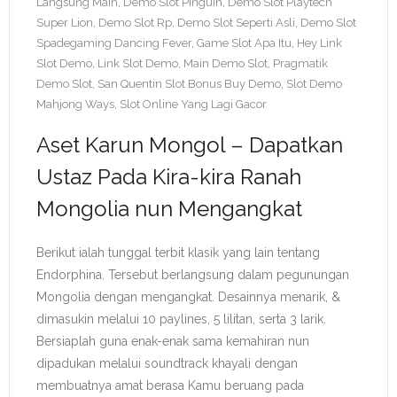
Langsung Main
,
Demo Slot Pinguin
,
Demo Slot Playtech
Super Lion
,
Demo Slot Rp
,
Demo Slot Seperti Asli
,
Demo Slot
Spadegaming Dancing Fever
,
Game Slot Apa Itu
,
Hey Link
Slot Demo
,
Link Slot Demo
,
Main Demo Slot
,
Pragmatik
Demo Slot
,
San Quentin Slot Bonus Buy Demo
,
Slot Demo
Mahjong Ways
,
Slot Online Yang Lagi Gacor
Aset Karun Mongol – Dapatkan
Ustaz Pada Kira-kira Ranah
Mongolia nun Mengangkat
Berikut ialah tunggal terbit klasik yang lain tentang
Endorphina. Tersebut berlangsung dalam pegunungan
Mongolia dengan mengangkat. Desainnya menarik, &
dimasukin melalui 10 paylines, 5 lilitan, serta 3 larik.
Bersiaplah guna enak-enak sama kemahiran nun
dipadukan melalui soundtrack khayali dengan
membuatnya amat berasa Kamu beruang pada