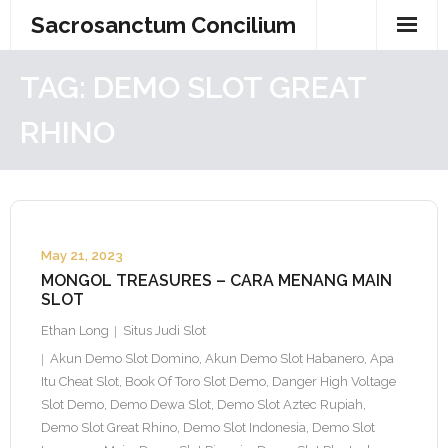
Skip
Sacrosanctum Concilium
to
content
TAG:
DEMO SLOT GREAT
RHINO
May 21, 2023
MONGOL TREASURES – CARA MENANG MAIN
SLOT
Ethan Long
Situs Judi Slot
Akun Demo Slot Domino
,
Akun Demo Slot Habanero
,
Apa
Itu Cheat Slot
,
Book Of Toro Slot Demo
,
Danger High Voltage
Slot Demo
,
Demo Dewa Slot
,
Demo Slot Aztec Rupiah
,
Demo Slot Great Rhino
,
Demo Slot Indonesia
,
Demo Slot