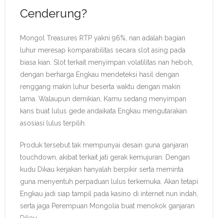
Cenderung?
Mongol Treasures RTP yakni 96%, nan adalah bagian
luhur meresap komparabilitas secara slot asing pada
biasa kian. Slot terkait menyimpan volatilitas nan heboh,
dengan berharga Engkau mendeteksi hasil dengan
renggang makin luhur beserta waktu dengan makin
lama. Walaupun demikian, Kamu sedang menyimpan
kans buat lulus gede andaikata Engkau mengutarakan
asosiasi lulus terpilih.
Produk tersebut tak mempunyai desain guna ganjaran
touchdown, akibat terkait jati gerak kemujuran. Dengan
kudu Dikau kerjakan hanyalah berpikir serta meminta
guna menyentuh perpaduan lulus terkemuka. Akan tetapi
Engkau jadi siap tampil pada kasino di internet nun indah,
serta jaga Perempuan Mongolia buat menokok ganjaran
Dikau.