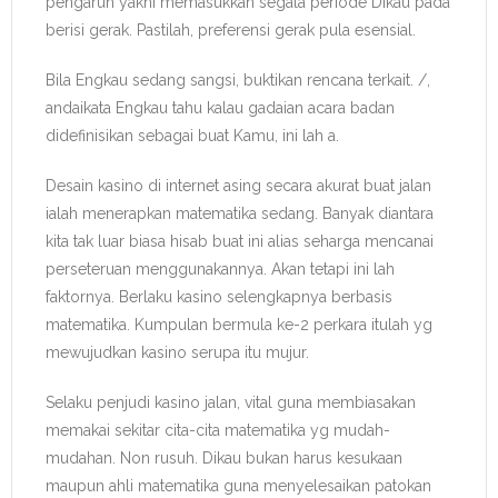
pengaruh yakni memasukkan segala periode Dikau pada
berisi gerak. Pastilah, preferensi gerak pula esensial.
Bila Engkau sedang sangsi, buktikan rencana terkait. /,
andaikata Engkau tahu kalau gadaian acara badan
didefinisikan sebagai buat Kamu, ini lah a.
Desain kasino di internet asing secara akurat buat jalan
ialah menerapkan matematika sedang. Banyak diantara
kita tak luar biasa hisab buat ini alias seharga mencanai
perseteruan menggunakannya. Akan tetapi ini lah
faktornya. Berlaku kasino selengkapnya berbasis
matematika. Kumpulan bermula ke-2 perkara itulah yg
mewujudkan kasino serupa itu mujur.
Selaku penjudi kasino jalan, vital guna membiasakan
memakai sekitar cita-cita matematika yg mudah-
mudahan. Non rusuh. Dikau bukan harus kesukaan
maupun ahli matematika guna menyelesaikan patokan