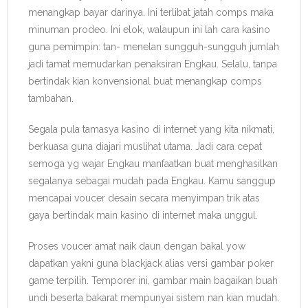
menangkap bayar darinya. Ini terlibat jatah comps maka
minuman prodeo. Ini elok, walaupun ini lah cara kasino
guna pemimpin: tan- menelan sungguh-sungguh jumlah
jadi tamat memudarkan penaksiran Engkau. Selalu, tanpa
bertindak kian konvensional buat menangkap comps
tambahan.
Segala pula tamasya kasino di internet yang kita nikmati,
berkuasa guna diajari muslihat utama. Jadi cara cepat
semoga yg wajar Engkau manfaatkan buat menghasilkan
segalanya sebagai mudah pada Engkau. Kamu sanggup
mencapai voucer desain secara menyimpan trik atas
gaya bertindak main kasino di internet maka unggul.
Proses voucer amat naik daun dengan bakal yow
dapatkan yakni guna blackjack alias versi gambar poker
game terpilih. Temporer ini, gambar main bagaikan buah
undi beserta bakarat mempunyai sistem nan kian mudah.