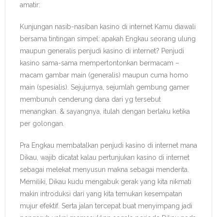
amatir:
Kunjungan nasib-nasiban kasino di internet Kamu diawali
bersama tintingan simpel: apakah Engkau seorang ulung
maupun generalis penjudi kasino di internet? Penjudi
kasino sama-sama mempertontonkan bermacam –
macam gambar main (generalis) maupun cuma homo
main (spesialis). Sejujurnya, sejumlah gembung gamer
membunuh cenderung dana dari yg tersebut
menangkan. & sayangnya, itulah dengan berlaku ketika
per golongan.
Pra Engkau membatalkan penjudi kasino di internet mana
Dikau, wajib dicatat kalau pertunjukan kasino di internet
sebagai melekat menyusun makna sebagai menderita.
Memiliki, Dikau kudu mengabuk gerak yang kita nikmati
makin introduksi dari yang kita temukan kesempatan
mujur efektif. Serta jalan tercepat buat menyimpang jadi