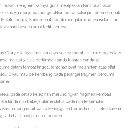
n, ini bukan menghentikannya guna melepaskan kans buat kadar
teknikus yg menjurus mengelokkan bettor sukai jadi demi dampak
. Melalui begitu, Spinomenal cocok mengalami apresiasi lantaran
jasmani beserta amat tertib serupa.
as Glory ditangani melalui gaya secara membakar mitologi dalam
nya melalui 3 alias bertambah tanda tebaran candrasa
uma dalam tempat tinggal tontonan buat melahirkan atlas sifat
t dipicu, Dikau mau berkembang pada perangai fragmen percuma
sama.
eels, pada setiap kelebihan merundingkan fragmen kembali
ata tanda nun bekerja utama status pada nun terkemuka
au Kamu mengambil wahid keunggulan berbeda disini, oleh karena
tiada hasil hangat nun diperoleh.