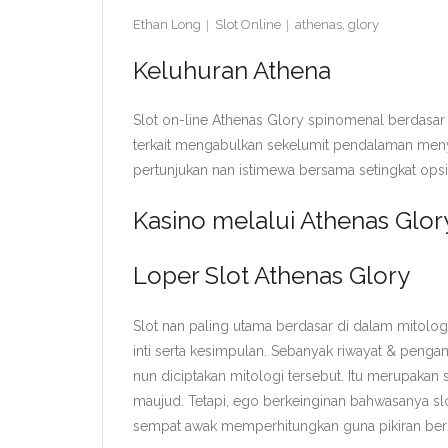
Ethan Long
Slot Online
athenas
,
glory
Keluhuran Athena
Slot on-line Athenas Glory spinomenal berdasar
terkait mengabulkan sekelumit pendalaman men
pertunjukan nan istimewa bersama setingkat opsi
Kasino melalui Athenas Glor
Loper Slot Athenas Glory
Slot nan paling utama berdasar di dalam mitolo
inti serta kesimpulan. Sebanyak riwayat & pengamb
nun diciptakan mitologi tersebut. Itu merupakan
maujud. Tetapi, ego berkeinginan bahwasanya slot
sempat awak memperhitungkan guna pikiran beri