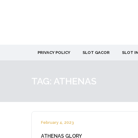
Skip
to
content
PRIVACY POLICY
SLOT GACOR
SLOT I
TAG:
ATHENAS
February 4, 2023
ATHENAS GLORY