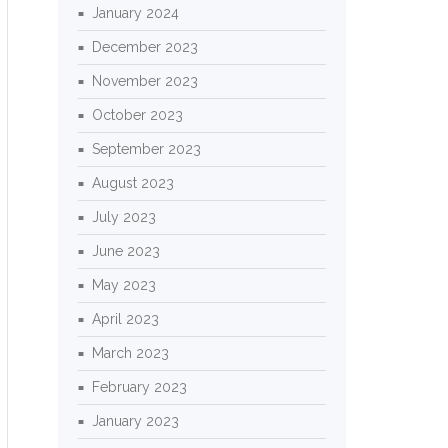
January 2024
December 2023
November 2023
October 2023
September 2023
August 2023
July 2023
June 2023
May 2023
April 2023
March 2023
February 2023
January 2023