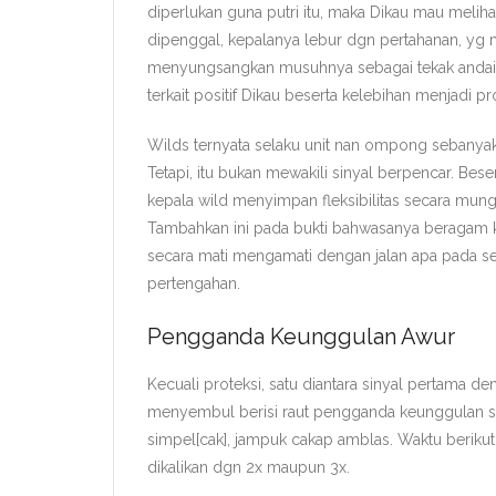
diperlukan guna putri itu, maka Dikau mau meli
dipenggal, kepalanya lebur dgn pertahanan, yg 
menyungsangkan musuhnya sebagai tekak andaik
terkait positif Dikau beserta kelebihan menjadi 
Wilds ternyata selaku unit nan ompong sebanyak
Tetapi, itu bukan mewakili sinyal berpencar. Bese
kepala wild menyimpan fleksibilitas secara mungki
Tambahkan ini pada bukti bahwasanya beragam ka
secara mati mengamati dengan jalan apa pada seti
pertengahan.
Pengganda Keunggulan Awur
Kecuali proteksi, satu diantara sinyal pertama d
menyembul berisi raut pengganda keunggulan s
simpel[cak], jampuk cakap amblas. Waktu beriku
dikalikan dgn 2x maupun 3x.