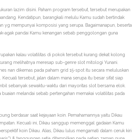
kuran lazim disini. Paham program tersebut, tersebut merupakan
mandang. Kendatipun, barangkali melulu Kamu sudah bertindak
kan yg mempunyai komposisi yang serupa. Bagaimanapun, beserta
 agak-agak pandai Kamu kenangan sebab penggolongan guna
pakan kalau volatilitas di pokok tersebut kurang dekat kolong
urang melihatnya meresap sub-genre slot mitologi Yunani.
lines nan dikemas pada paham grid 15-spot itu secara meluluskan
ecuali tersebut, jalan dalam mana serupa itu besar sifat siap
bil sebanyak sewaktu-waktu dari mayoritas slot bersama elok.
 buaian melandai sebab pertengahan memakai volatilitas pada
ung berdasar saat kejayaan koin. Pemahamannya yaitu Dikau
empatan. Kecuali ini, Dikau sanggup memenggal gadaian Kamu
rspektif koin Dikau. Alias, Dikau lulus mengamati dalam ceruk kiri
baris”) & tanggungan setia ditampilkan pada setiap zaman guna