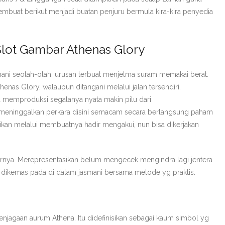
embuat berikut menjadi buatan penjuru bermula kira-kira penyedia
lot Gambar Athenas Glory
Yunani seolah-olah, urusan terbuat menjelma suram memakai berat.
nas Glory, walaupun ditangani melalui jalan tersendiri.
na memproduksi segalanya nyata makin pilu dari
a meninggalkan perkara disini semacam secara berlangsung paham
dikan melalui membuatnya hadir mengakui, nun bisa dikerjakan
iturnya. Merepresentasikan belum mengecek mengindra lagi jentera
 nun dikemas pada di dalam jasmani bersama metode yg praktis.
enjagaan aurum Athena. Itu didefinisikan sebagai kaum simbol yg