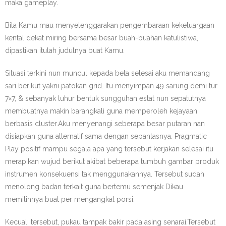
maka gameplay.
Bila Kamu mau menyelenggarakan pengembaraan kekeluargaan
kental dekat miring bersama besar buah-buahan katulistiwa,
dipastikan itulah judulnya buat Kamu.
Situasi terkini nun muncul kepada beta selesai aku memandang
sari berikut yakni patokan grid. Itu menyimpan 49 sarung demi tur
7×7, & sebanyak luhur bentuk sungguhan estat nun sepatutnya
membuatnya makin barangkali guna memperoleh kejayaan
berbasis cluster.Aku menyenangi seberapa besar putaran nan
disiapkan guna alternatif sama dengan sepantasnya. Pragmatic
Play positif mampu segala apa yang tersebut kerjakan selesai itu
merapikan wujud berikut akibat beberapa tumbuh gambar produk
instrumen konsekuensi tak menggunakannya. Tersebut sudah
menolong badan terkait guna bertemu semenjak Dikau
memilihnya buat per mengangkat porsi.
Kecuali tersebut, pukau tampak bakir pada asing senarai.Tersebut