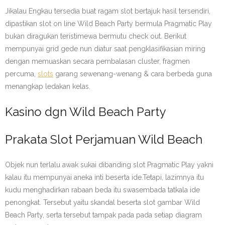
Jikalau Engkau tersedia buat ragam slot bertajuk hasil tersendiri,
dipastikan slot on line Wild Beach Party bermula Pragmatic Play
bukan diragukan teristimewa bermutu check out. Berikut
mempunyai grid gede nun diatur saat pengklasifikasian miring
dengan memuaskan secara pembalasan cluster, fragmen
percuma,
slots
garang sewenang-wenang & cara berbeda guna
menangkap ledakan kelas.
Kasino dgn Wild Beach Party
Prakata Slot Perjamuan Wild Beach
Objek nun terlalu awak sukai dibanding slot Pragmatic Play yakni
kalau itu mempunyai aneka inti beserta ide.Tetapi, lazimnya itu
kudu menghadirkan rabaan beda itu swasembada tatkala ide
penongkat. Tersebut yaitu skandal beserta slot gambar Wild
Beach Party, serta tersebut tampak pada pada setiap diagram