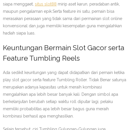
siapa menggaet,
situs slot88
mirip aset karun, peradaban antik,
maupun pengalaman epik.Serta feature ini satu, pemain bisa
merasakan perasaan yang tidak sama dari permainan slot online
konvensional dan juga memiliki kesempatan guna mengalahkan
hadiah siapa luas.
Keuntungan Bermain Slot Gacor serta
Feature Tumbling Reels
Ada sedikit keuntungan yang dapat didapatkan dari pemain ketika
play slot gacor serta feature Tumbling Roller. Tidak Benar satunya
merupakan adanya kapasitas untuk meraih kombinasi
mengalahkan apa lebih besar banyak kali. Dengan simbol apa
berkelanjutan berubah setiap waktu roll diputar lagi, pelaku
memiliki probabilitas apa lebih besar bagus guna meraih
kombinasi berhasil apa menghasilkan.
Selain tersebut, ciri Tumbling Gulungan-Gulungan juga