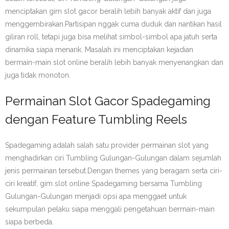
menciptakan gim slot gacor beralih lebih banyak aktif dan juga
menggembirakan.Partisipan nggak cuma duduk dan nantikan hasil
giliran roll, tetapi juga bisa melihat simbol-simbol apa jatuh serta
dinamika siapa menarik. Masalah ini menciptakan kejadian
bermain-main slot online beralih lebih banyak menyenangkan dan
juga tidak monoton.
Permainan Slot Gacor Spadegaming
dengan Feature Tumbling Reels
Spadegaming adalah salah satu provider permainan slot yang
menghadirkan ciri Tumbling Gulungan-Gulungan dalam sejumlah
jenis permainan tersebut.Dengan themes yang beragam serta ciri-
ciri kreatif, gim slot online Spadegaming bersama Tumbling
Gulungan-Gulungan menjadi opsi apa menggaet untuk
sekumpulan pelaku siapa menggali pengetahuan bermain-main
siapa berbeda.