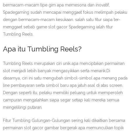
bermacam-macam tipe gim apa memesona dan inovatif,
Spadegaming sudah mencapai menggaet fokus melimpah pelaku
dengan bermacam-macam kesukaan. salah satu fitur siapa ter-
menggaet sebab game slot gacor Spadegaming ialah fitur
Tumbling Reels.
Apa itu Tumbling Reels?
Tumbling Reels merupakan ciri unik apa menciptakan permainan
slot menjadi lebih banyak mengasyikkan serta menarik.Di
dasarnya, ciri ini satu mengubah simbol-simbol apa menang pada
line pembayaran serta simbol baru apa jatuh asal di atas screen.
Dengan seperti itu, pelaku memiliki peluang untuk memperoleh
campuran mengalahkan siapa segar setiap kali mereka semua
mengelilingi putaran.
Fitur Tumbling Gulungan-Gulungan sering kali dikaitkan bersama
permainan slot gacor gambar bergerak apa memunculkan topik