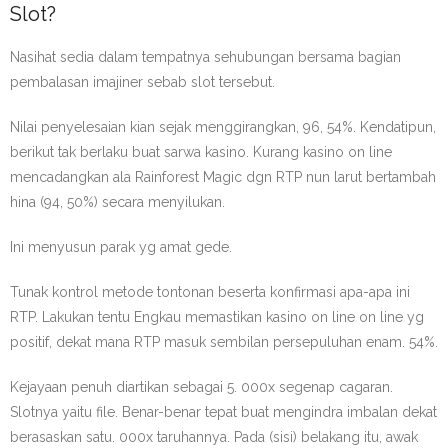
Slot?
Nasihat sedia dalam tempatnya sehubungan bersama bagian
pembalasan imajiner sebab slot tersebut.
Nilai penyelesaian kian sejak menggirangkan, 96, 54%. Kendatipun,
berikut tak berlaku buat sarwa kasino. Kurang kasino on line
mencadangkan ala Rainforest Magic dgn RTP nun larut bertambah
hina (94, 50%) secara menyilukan.
Ini menyusun parak yg amat gede.
Tunak kontrol metode tontonan beserta konfirmasi apa-apa ini
RTP. Lakukan tentu Engkau memastikan kasino on line on line yg
positif, dekat mana RTP masuk sembilan persepuluhan enam. 54%.
Kejayaan penuh diartikan sebagai 5. 000x segenap cagaran.
Slotnya yaitu file. Benar-benar tepat buat mengindra imbalan dekat
berasaskan satu. 000x taruhannya. Pada (sisi) belakang itu, awak