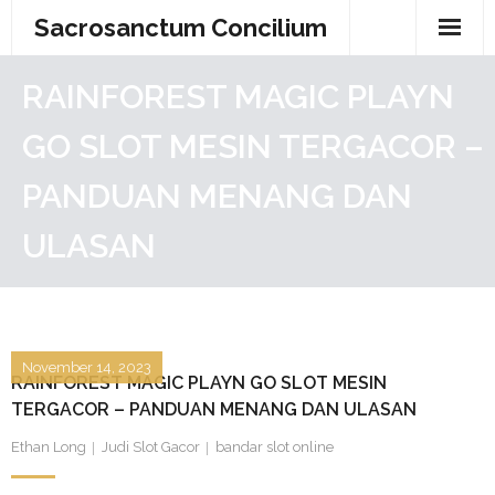
Skip
Sacrosanctum Concilium
to
content
RAINFOREST MAGIC PLAYN
GO SLOT MESIN TERGACOR –
PANDUAN MENANG DAN
ULASAN
November 14, 2023
RAINFOREST MAGIC PLAYN GO SLOT MESIN
TERGACOR – PANDUAN MENANG DAN ULASAN
Ethan Long
Judi Slot Gacor
bandar slot online