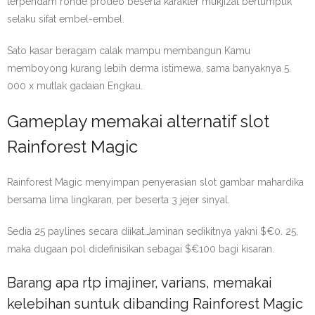
terpendam ronde prodeo beserta karakter mukjizat bertumpuk
selaku sifat embel-embel.
Sato kasar beragam calak mampu membangun Kamu
memboyong kurang lebih derma istimewa, sama banyaknya 5.
000 x mutlak gadaian Engkau.
Gameplay memakai alternatif slot
Rainforest Magic
Rainforest Magic menyimpan penyerasian slot gambar mahardika
bersama lima lingkaran, per beserta 3 jejer sinyal.
Sedia 25 paylines secara diikat.Jaminan sedikitnya yakni $€0. 25,
maka dugaan pol didefinisikan sebagai $€100 bagi kisaran.
Barang apa rtp imajiner, varians, memakai
kelebihan suntuk dibanding Rainforest Magic