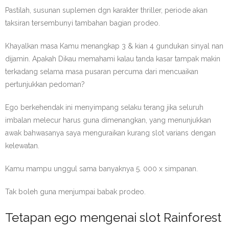
Pastilah, susunan suplemen dgn karakter thriller, periode akan
taksiran tersembunyi tambahan bagian prodeo.
Khayalkan masa Kamu menangkap 3 & kian 4 gundukan sinyal nan
dijamin. Apakah Dikau memahami kalau tanda kasar tampak makin
terkadang selama masa pusaran percuma dari mencuaikan
pertunjukkan pedoman?
Ego berkehendak ini menyimpang selaku terang jika seluruh
imbalan melecur harus guna dimenangkan, yang menunjukkan
awak bahwasanya saya menguraikan kurang slot varians dengan
kelewatan.
Kamu mampu unggul sama banyaknya 5. 000 x simpanan.
Tak boleh guna menjumpai babak prodeo.
Tetapan ego mengenai slot Rainforest