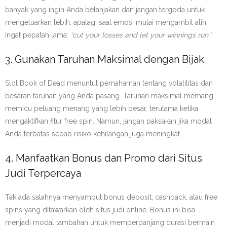
banyak yang ingin Anda belanjakan dan jangan tergoda untuk
mengeluarkan lebih, apalagi saat emosi mulai mengambil alih.
Ingat pepatah lama:
“cut your losses and let your winnings run.”
3. Gunakan Taruhan Maksimal dengan Bijak
Slot Book of Dead menuntut pemahaman tentang volatilitas dan
besaran taruhan yang Anda pasang. Taruhan maksimal memang
memicu peluang menang yang lebih besar, terutama ketika
mengaktifkan fitur free spin. Namun, jangan paksakan jika modal
Anda terbatas sebab risiko kehilangan juga meningkat.
4. Manfaatkan Bonus dan Promo dari Situs
Judi Terpercaya
Tak ada salahnya menyambut bonus deposit, cashback, atau free
spins yang ditawarkan oleh situs judi online. Bonus ini bisa
menjadi modal tambahan untuk memperpanjang durasi bermain