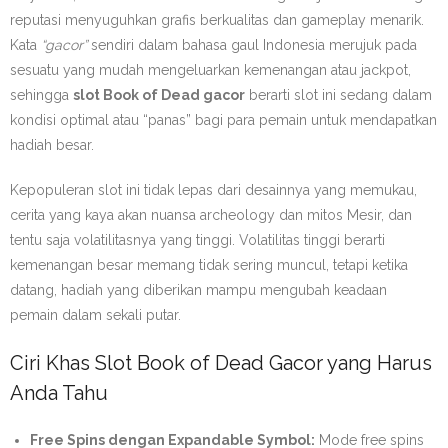
reputasi menyuguhkan grafis berkualitas dan gameplay menarik.
Kata
“gacor”
sendiri dalam bahasa gaul Indonesia merujuk pada
sesuatu yang mudah mengeluarkan kemenangan atau jackpot,
sehingga
slot Book of Dead gacor
berarti slot ini sedang dalam
kondisi optimal atau “panas” bagi para pemain untuk mendapatkan
hadiah besar.
Kepopuleran slot ini tidak lepas dari desainnya yang memukau,
cerita yang kaya akan nuansa archeology dan mitos Mesir, dan
tentu saja volatilitasnya yang tinggi. Volatilitas tinggi berarti
kemenangan besar memang tidak sering muncul, tetapi ketika
datang, hadiah yang diberikan mampu mengubah keadaan
pemain dalam sekali putar.
Ciri Khas Slot Book of Dead Gacor yang Harus
Anda Tahu
Free Spins dengan Expandable Symbol:
Mode free spins