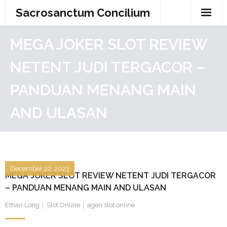
Skip
Sacrosanctum Concilium
to
content
MEGA JOKER SLOT REVIEW
NETENT JUDI TERGACOR –
PANDUAN MENANG MAIN
AND ULASAN
December 22, 2023
MEGA JOKER SLOT REVIEW NETENT JUDI TERGACOR
– PANDUAN MENANG MAIN AND ULASAN
Ethan Long
Slot Online
agen slot online