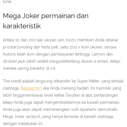
tunai.
Mega Joker permainan dan
karakteristik
Antara 10 dan 200 kali ukuran sen, bozo memberi Anda rahasia
produk.lonceng dan harta peti, yaitu 200 x koin ukuran, secara
historis telah ikon dengan pembayaran tertinggi. Lemon dan
stroberi jauh lebih sedikit berguna(tentang ukuran a emas), tetapi
mereka sering berakhir di rol.
The kredit adalah langsung ditransfer ke Super Meter, yang terbaik
olahraga,
Betcash303
jika Anda menang hadiah. Ini memiliki yang
lebih tinggimembayar level ketika Taruhan di atas pertandingan,
tetapi Anda juga dapat mengembalikannya ke bawah permainan.
Anda juga akan dapat memenangkan sulit dipahami demokratis
Mega Joker Jackpot, yang hanya tersedia di bawah olahraga,
dengan melakukan ini.