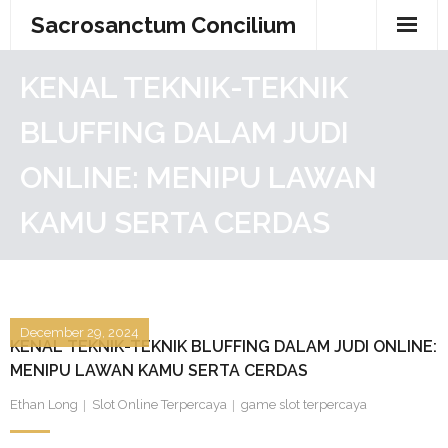
Skip
Sacrosanctum Concilium
to
content
KENAL TEKNIK-TEKNIK
BLUFFING DALAM JUDI
ONLINE: MENIPU LAWAN
KAMU SERTA CERDAS
December 29, 2024
KENAL TEKNIK-TEKNIK BLUFFING DALAM JUDI ONLINE:
MENIPU LAWAN KAMU SERTA CERDAS
Ethan Long
Slot Online Terpercaya
game slot terpercaya