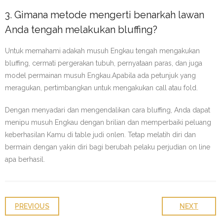
3. Gimana metode mengerti benarkah lawan
Anda tengah melakukan bluffing?
Untuk memahami adakah musuh Engkau tengah mengakukan
bluffing, cermati pergerakan tubuh, pernyataan paras, dan juga
model permainan musuh Engkau.Apabila ada petunjuk yang
meragukan, pertimbangkan untuk mengakukan call atau fold.
Dengan menyadari dan mengendalikan cara bluffing, Anda dapat
menipu musuh Engkau dengan brilian dan memperbaiki peluang
keberhasilan Kamu di table judi onlen. Tetap melatih diri dan
bermain dengan yakin diri bagi berubah pelaku perjudian on line
apa berhasil.
PREVIOUS
NEXT