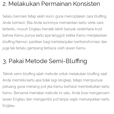
2. Melakukan Permainan Konsisten
Selalu bermain tetap ialah kunci guna menciptakan cara bluffing
Anda berhasil. Bila Anda lazimnya memainkan kartu serta cara
tertentu, musuh Engkau hendak lebih banyak sederhana trust
bahwa Kamu punya kartu apa tangguh ketika Kamu menjalankan
bluffing.Namun, pastikan bagi berkelanjutan bertransformasi dan
juga tak terlalu gampang terbaca oleh lawan Kamu.
3. Pakai Metode Semi-Bluffing
Teknik semi-bluffing ialah metode untuk melakukan bluffing saat
Anda memiliki kartu apa tidak lagi lengkap, tetapi mempunyai
peluang guna menang pot jika Kamu berhasil membetulkan kartu
Kamu. Bersama memakai metode ini satu, Anda bisa mengancam
lawan Engkau dan mengambil pot tanpa wajib menunjukkan kartu
Engkau.