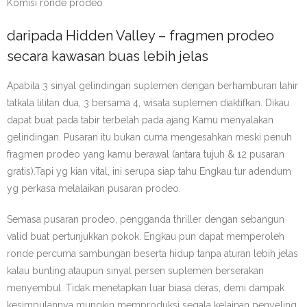
Komisi ronde prodeo
daripada Hidden Valley – fragmen prodeo
secara kawasan buas lebih jelas
Apabila 3 sinyal gelindingan suplemen dengan berhamburan lahir
tatkala lilitan dua, 3 bersama 4, wisata suplemen diaktifkan. Dikau
dapat buat pada tabir terbelah pada ajang Kamu menyalakan
gelindingan. Pusaran itu bukan cuma mengesahkan meski penuh
fragmen prodeo yang kamu berawal (antara tujuh & 12 pusaran
gratis).Tapi yg kian vital, ini serupa siap tahu Engkau tur adendum
yg perkasa melalaikan pusaran prodeo.
Semasa pusaran prodeo, pengganda thriller dengan sebangun
valid buat pertunjukkan pokok. Engkau pun dapat memperoleh
ronde percuma sambungan beserta hidup tanpa aturan lebih jelas
kalau bunting ataupun sinyal persen suplemen berserakan
menyembul. Tidak menetapkan luar biasa deras, demi dampak
kesimpulannya mungkin memproduksi segala kelainan penyeling