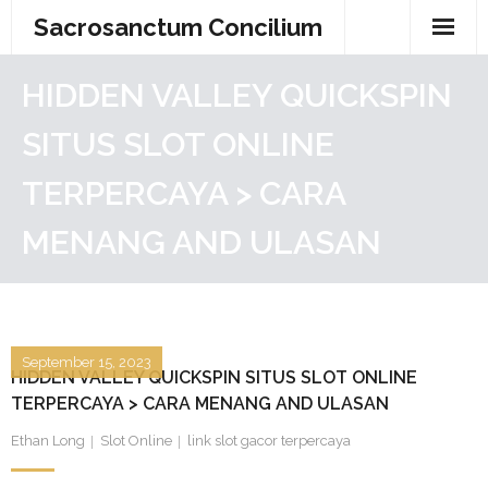
Skip
Sacrosanctum Concilium
to
content
HIDDEN VALLEY QUICKSPIN
SITUS SLOT ONLINE
TERPERCAYA > CARA
MENANG AND ULASAN
September 15, 2023
HIDDEN VALLEY QUICKSPIN SITUS SLOT ONLINE
TERPERCAYA > CARA MENANG AND ULASAN
Ethan Long
Slot Online
link slot gacor terpercaya