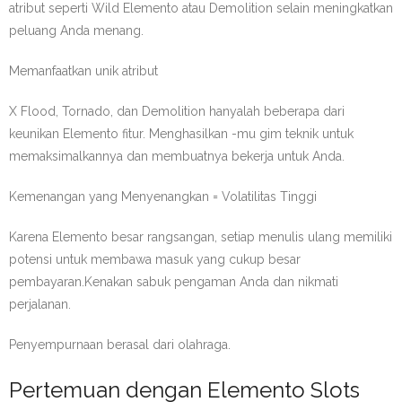
atribut seperti Wild Elemento atau Demolition selain meningkatkan
peluang Anda menang.
Memanfaatkan unik atribut
X Flood, Tornado, dan Demolition hanyalah beberapa dari
keunikan Elemento fitur. Menghasilkan -mu gim teknik untuk
memaksimalkannya dan membuatnya bekerja untuk Anda.
Kemenangan yang Menyenangkan = Volatilitas Tinggi
Karena Elemento besar rangsangan, setiap menulis ulang memiliki
potensi untuk membawa masuk yang cukup besar
pembayaran.Kenakan sabuk pengaman Anda dan nikmati
perjalanan.
Penyempurnaan berasal dari olahraga.
Pertemuan dengan Elemento Slots