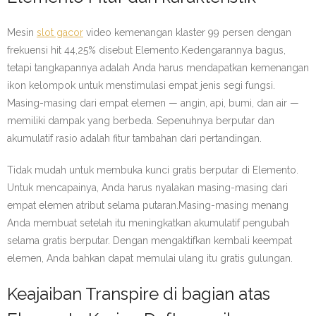
Mesin
slot gacor
video kemenangan klaster 99 persen dengan
frekuensi hit 44,25% disebut Elemento.Kedengarannya bagus,
tetapi tangkapannya adalah Anda harus mendapatkan kemenangan
ikon kelompok untuk menstimulasi empat jenis segi fungsi.
Masing-masing dari empat elemen — angin, api, bumi, dan air —
memiliki dampak yang berbeda. Sepenuhnya berputar dan
akumulatif rasio adalah fitur tambahan dari pertandingan.
Tidak mudah untuk membuka kunci gratis berputar di Elemento.
Untuk mencapainya, Anda harus nyalakan masing-masing dari
empat elemen atribut selama putaran.Masing-masing menang
Anda membuat setelah itu meningkatkan akumulatif pengubah
selama gratis berputar. Dengan mengaktifkan kembali keempat
elemen, Anda bahkan dapat memulai ulang itu gratis gulungan.
Keajaiban Transpire di bagian atas