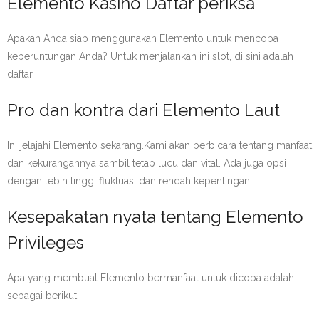
Elemento Kasino Daftar periksa
Apakah Anda siap menggunakan Elemento untuk mencoba
keberuntungan Anda? Untuk menjalankan ini slot, di sini adalah
daftar.
Pro dan kontra dari Elemento Laut
Ini jelajahi Elemento sekarang.Kami akan berbicara tentang manfaat
dan kekurangannya sambil tetap lucu dan vital. Ada juga opsi
dengan lebih tinggi fluktuasi dan rendah kepentingan.
Kesepakatan nyata tentang Elemento
Privileges
Apa yang membuat Elemento bermanfaat untuk dicoba adalah
sebagai berikut: