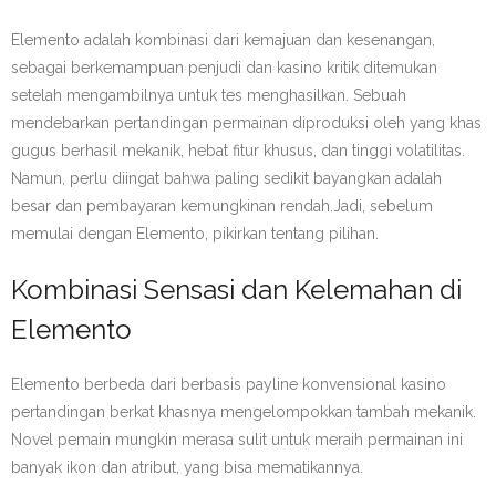
Elemento adalah kombinasi dari kemajuan dan kesenangan,
sebagai berkemampuan penjudi dan kasino kritik ditemukan
setelah mengambilnya untuk tes menghasilkan. Sebuah
mendebarkan pertandingan permainan diproduksi oleh yang khas
gugus berhasil mekanik, hebat fitur khusus, dan tinggi volatilitas.
Namun, perlu diingat bahwa paling sedikit bayangkan adalah
besar dan pembayaran kemungkinan rendah.Jadi, sebelum
memulai dengan Elemento, pikirkan tentang pilihan.
Kombinasi Sensasi dan Kelemahan di
Elemento
Elemento berbeda dari berbasis payline konvensional kasino
pertandingan berkat khasnya mengelompokkan tambah mekanik.
Novel pemain mungkin merasa sulit untuk meraih permainan ini
banyak ikon dan atribut, yang bisa mematikannya.