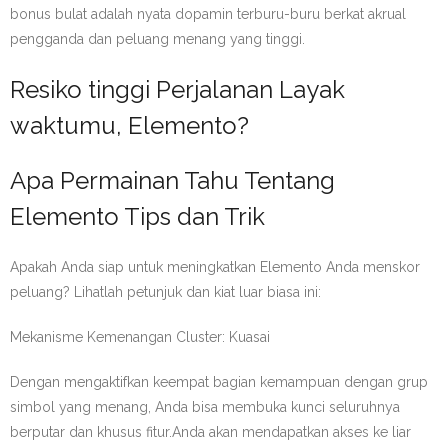
bonus bulat adalah nyata dopamin terburu-buru berkat akrual
pengganda dan peluang menang yang tinggi.
Resiko tinggi Perjalanan Layak
waktumu, Elemento?
Apa Permainan Tahu Tentang
Elemento Tips dan Trik
Apakah Anda siap untuk meningkatkan Elemento Anda menskor
peluang? Lihatlah petunjuk dan kiat luar biasa ini:
Mekanisme Kemenangan Cluster: Kuasai
Dengan mengaktifkan keempat bagian kemampuan dengan grup
simbol yang menang, Anda bisa membuka kunci seluruhnya
berputar dan khusus fitur.Anda akan mendapatkan akses ke liar