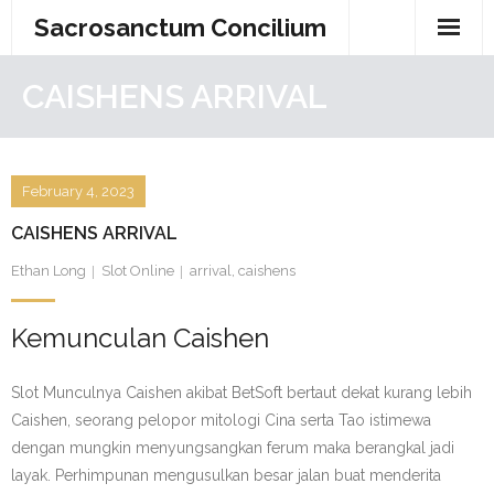
Skip
Sacrosanctum Concilium
to
content
CAISHENS ARRIVAL
February 4, 2023
CAISHENS ARRIVAL
Ethan Long
Slot Online
arrival
,
caishens
Kemunculan Caishen
Slot Munculnya Caishen akibat BetSoft bertaut dekat kurang lebih
Caishen, seorang pelopor mitologi Cina serta Tao istimewa
dengan mungkin menyungsangkan ferum maka berangkal jadi
layak. Perhimpunan mengusulkan besar jalan buat menderita