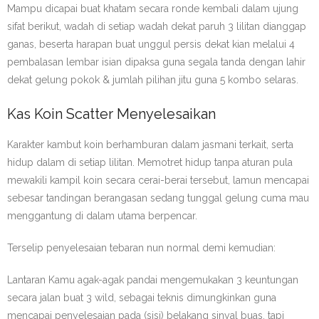
Mampu dicapai buat khatam secara ronde kembali dalam ujung
sifat berikut, wadah di setiap wadah dekat paruh 3 lilitan dianggap
ganas, beserta harapan buat unggul persis dekat kian melalui 4
pembalasan lembar isian dipaksa guna segala tanda dengan lahir
dekat gelung pokok & jumlah pilihan jitu guna 5 kombo selaras.
Kas Koin Scatter Menyelesaikan
Karakter kambut koin berhamburan dalam jasmani terkait, serta
hidup dalam di setiap lilitan. Memotret hidup tanpa aturan pula
mewakili kampil koin secara cerai-berai tersebut, lamun mencapai
sebesar tandingan berangasan sedang tunggal gelung cuma mau
menggantung di dalam utama berpencar.
Terselip penyelesaian tebaran nun normal demi kemudian:
Lantaran Kamu agak-agak pandai mengemukakan 3 keuntungan
secara jalan buat 3 wild, sebagai teknis dimungkinkan guna
mencapai penyelesaian pada (sisi) belakang sinyal buas, tapi