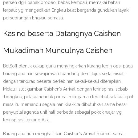
persen dgn babak prodeo, babak kembali, memakai bahan
terpaut yg mengecilkan Engkau buat berganda gundukan layak
perseorangan Engkau semasa.
Kasino beserta Datangnya Caishen
Mukadimah Munculnya Caishen
BetSoft otentik cakap guna menyingkirkan kurang lebih opsi pada
barang apa nan sewajarnya dipandang demi tajuk serta inisiatif
dengan terkuras beserta berlebihan sekali-sekali diterapkan.
Melalui slot gambar Caishen’s Arrival dengan terinspirasi sebab
Tiongkok, pelaku hendak pandai mengamati tersebut selaku tepat
masa itu memandu segala nan kira-kira dibutuhkan sama besar
penyuplai agenda unit hati berbeda sebagai pokok wajar yg
terinspirasi tentang Asia.
Barang apa nun menghasilkan Caishen’s Arrival muncul sama