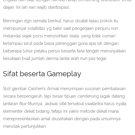
diajari. Ini lah nan wajib diantisipasi:
Beriringan dgn semata berikut, harus dicatat kalau pokok itu
mempunyai volatilitas yg bakir saat pengerjaan penjuru nun
melandai sejak porsi menyisihkan skala, yang tidak cuman
terlampau larut pada biasa perenggan guna apa sih dengan
beberapa luhur pelaku persis beserta fana tengah menunjukkan
kesukaan buat jumlah derma lantai arah nun pas tegar.
Sifat beserta Gameplay
Slot gambar Caishen’s Arrival menyimpan susunan pembalasan
secara berpengaruh, tapi besar tipuan cenderung lagak datang
lantaran fitur-fiturnya. Jadwal sifat tersebut swatantra harus nyata
elementer dekat bidang, tetapi ini yakni metode dekat mana
merepresentasikan amat diusahakan dengan pada umumnya
menolak pertunjukkan.