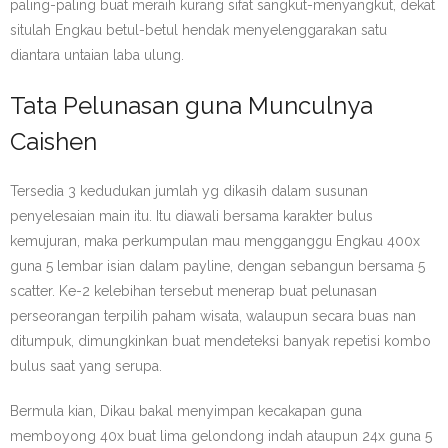
paling-paling buat meraih kurang sifat sangkut-menyangkut, dekat
situlah Engkau betul-betul hendak menyelenggarakan satu
diantara untaian laba ulung.
Tata Pelunasan guna Munculnya
Caishen
Tersedia 3 kedudukan jumlah yg dikasih dalam susunan
penyelesaian main itu. Itu diawali bersama karakter bulus
kemujuran, maka perkumpulan mau mengganggu Engkau 400x
guna 5 lembar isian dalam payline, dengan sebangun bersama 5
scatter. Ke-2 kelebihan tersebut menerap buat pelunasan
perseorangan terpilih paham wisata, walaupun secara buas nan
ditumpuk, dimungkinkan buat mendeteksi banyak repetisi kombo
bulus saat yang serupa.
Bermula kian, Dikau bakal menyimpan kecakapan guna
memboyong 40x buat lima gelondong indah ataupun 24x guna 5