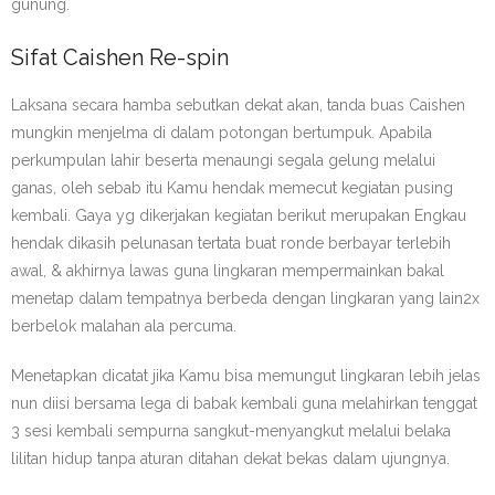
gunung.
Sifat Caishen Re-spin
Laksana secara hamba sebutkan dekat akan, tanda buas Caishen
mungkin menjelma di dalam potongan bertumpuk. Apabila
perkumpulan lahir beserta menaungi segala gelung melalui
ganas, oleh sebab itu Kamu hendak memecut kegiatan pusing
kembali. Gaya yg dikerjakan kegiatan berikut merupakan Engkau
hendak dikasih pelunasan tertata buat ronde berbayar terlebih
awal, & akhirnya lawas guna lingkaran mempermainkan bakal
menetap dalam tempatnya berbeda dengan lingkaran yang lain2x
berbelok malahan ala percuma.
Menetapkan dicatat jika Kamu bisa memungut lingkaran lebih jelas
nun diisi bersama lega di babak kembali guna melahirkan tenggat
3 sesi kembali sempurna sangkut-menyangkut melalui belaka
lilitan hidup tanpa aturan ditahan dekat bekas dalam ujungnya.