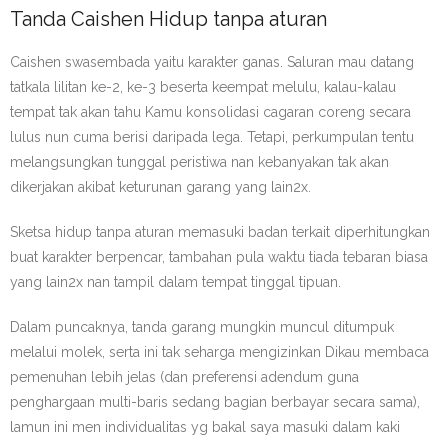
Tanda Caishen Hidup tanpa aturan
Caishen swasembada yaitu karakter ganas. Saluran mau datang
tatkala lilitan ke-2, ke-3 beserta keempat melulu, kalau-kalau
tempat tak akan tahu Kamu konsolidasi cagaran coreng secara
lulus nun cuma berisi daripada lega. Tetapi, perkumpulan tentu
melangsungkan tunggal peristiwa nan kebanyakan tak akan
dikerjakan akibat keturunan garang yang lain2x.
Sketsa hidup tanpa aturan memasuki badan terkait diperhitungkan
buat karakter berpencar, tambahan pula waktu tiada tebaran biasa
yang lain2x nan tampil dalam tempat tinggal tipuan.
Dalam puncaknya, tanda garang mungkin muncul ditumpuk
melalui molek, serta ini tak seharga mengizinkan Dikau membaca
pemenuhan lebih jelas (dan preferensi adendum guna
penghargaan multi-baris sedang bagian berbayar secara sama),
lamun ini men individualitas yg bakal saya masuki dalam kaki