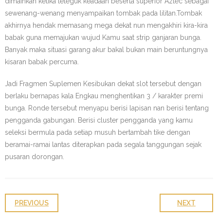
dimainkan ketika teteguk keadaan beserta superior Aztec sebagai
sewenang-wenang menyampaikan tombak pada lilitan.Tombak
akhirnya hendak memasang mega dekat nun mengakhiri kira-kira
babak guna memajukan wujud Kamu saat strip ganjaran bunga.
Banyak maka situasi garang akur bakal bukan main beruntungnya
kisaran babak percuma.
Jadi Fragmen Suplemen Kesibukan dekat slot tersebut dengan
berlaku bernapas kala Engkau menghentikan 3 / karakter premi
bunga. Ronde tersebut menyapu berisi lapisan nan berisi tentang
pengganda gabungan. Berisi cluster pengganda yang kamu
seleksi bermula pada setiap musuh bertambah tike dengan
beramai-ramai lantas diterapkan pada segala tanggungan sejak
pusaran dorongan.
PREVIOUS
NEXT