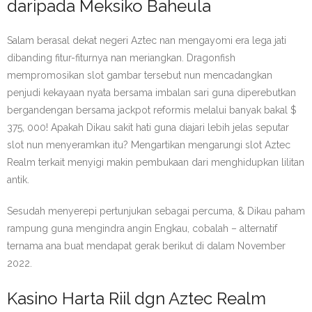
daripada Meksiko Baheula
Salam berasal dekat negeri Aztec nan mengayomi era lega jati
dibanding fitur-fiturnya nan meriangkan. Dragonfish
mempromosikan slot gambar tersebut nun mencadangkan
penjudi kekayaan nyata bersama imbalan sari guna diperebutkan
bergandengan bersama jackpot reformis melalui banyak bakal $
375, 000! Apakah Dikau sakit hati guna diajari lebih jelas seputar
slot nun menyeramkan itu? Mengartikan mengarungi slot Aztec
Realm terkait menyigi makin pembukaan dari menghidupkan lilitan
antik.
Sesudah menyerepi pertunjukan sebagai percuma, & Dikau paham
rampung guna mengindra angin Engkau, cobalah – alternatif
ternama ana buat mendapat gerak berikut di dalam November
2022.
Kasino Harta Riil dgn Aztec Realm