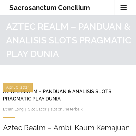
Skip
Sacrosanctum Concilium
to
content
AZTEC REALM – PANDUAN &
ANALISIS SLOTS PRAGMATIC
PLAY DUNIA
April 6, 2024
AZTEC REALM – PANDUAN & ANALISIS SLOTS
PRAGMATIC PLAY DUNIA
Ethan Long
Slot Gacor
slot online terbaik
Aztec Realm – Ambil Kaum Kemajuan